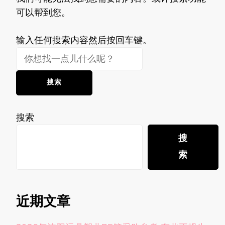
可以帮到您。
找
输入任何搜索内容然后按回车键。
什
么
东
西
吗?
搜索
搜
索
近期文章