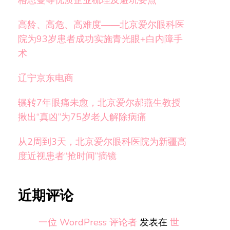
格思曼等优质企业梳理及避坑要点
高龄、高危、高难度——北京爱尔眼科医
院为93岁患者成功实施青光眼+白内障手
术
辽宁京东电商
辗转7年眼痛未愈，北京爱尔郝燕生教授
揪出“真凶”为75岁老人解除病痛
从2周到3天，北京爱尔眼科医院为新疆高
度近视患者“抢时间”摘镜
近期评论
一位 WordPress 评论者
发表在
世