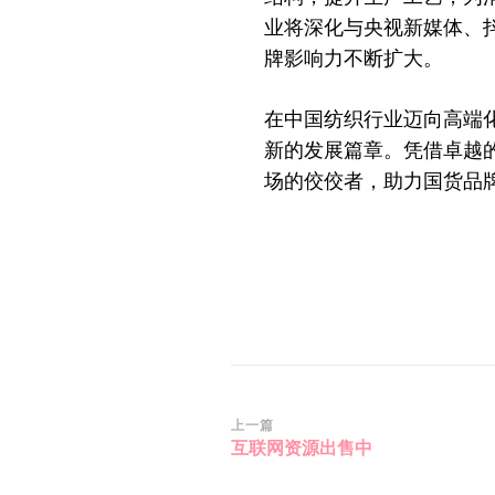
业将深化与央视新媒体、
牌影响力不断扩大。
在中国纺织行业迈向高端
新的发展篇章。凭借卓越
场的佼佼者，助力国货品
博
上一篇
互联网资源出售中
文
导