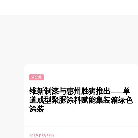
航
未分类
维新制漆与惠州胜狮推出——单
道成型聚脲涂料赋能集装箱绿色
涂装
2026年7月30日