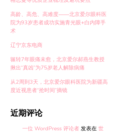
格思曼等优质企业梳理及避坑要点
高龄、高危、高难度——北京爱尔眼科医
院为93岁患者成功实施青光眼+白内障手
术
辽宁京东电商
辗转7年眼痛未愈，北京爱尔郝燕生教授
揪出“真凶”为75岁老人解除病痛
从2周到3天，北京爱尔眼科医院为新疆高
度近视患者“抢时间”摘镜
近期评论
一位 WordPress 评论者
发表在
世