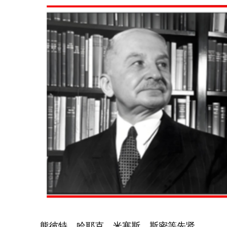
熊彼特、哈耶克、米塞斯、斯密等先贤