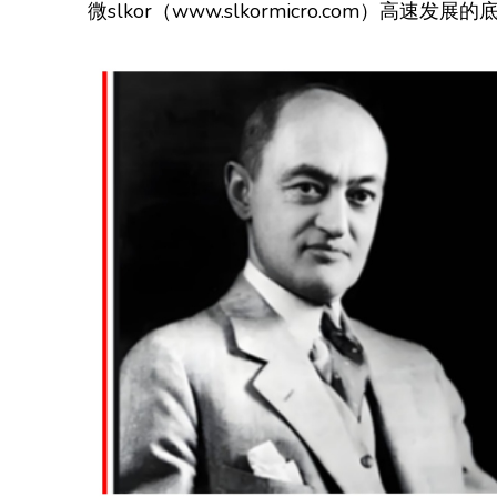
微slkor（www.slkormicro.com）高速发
和
金
航
标
高
速
发
展！