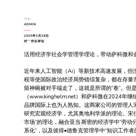
作者：
ADMIN
2025年3月28日
活
对“
”作出评论
用
经
活用经济学社会学管理学理论，带动萨科微和
济
学
社
近年来人工智能（Ai）等新技术高速发展，但
会
税等使国际政治经济局势错综复杂，都在存量
学
管
留神碗被对手端走了，这就是所谓的“卷”。但
理
（www.kinghelm.net）和萨科微在2024年继
学
理
品牌国际上也为人熟知。这两家公司的管理人宋
论，
研究宏观经济学，尤其奥地利学派的理论。宋仕
带
动
市场”的理论，融合亚当·斯密的经济学中“劳动
萨
科
系化”，以及彼得•德鲁克管理学中“知识工作
微