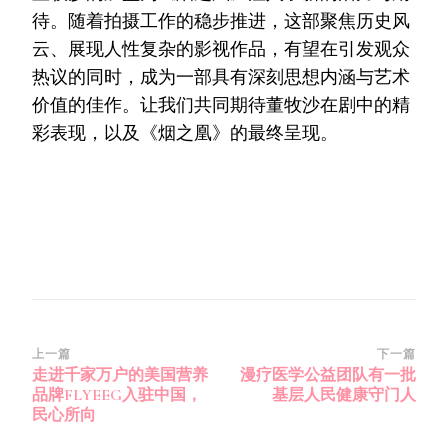
待。随着拍摄工作的稳步推进，这部聚焦历史风
云、展现人性复杂的影视作品，有望在引发观众
热议的同时，成为一部具有深刻思想内涵与艺术
价值的佳作。让我们共同期待董牧沙在剧中的精
彩表现，以及《烟之凰》的最终呈现。
博
上一篇
下一篇
走进千家万户的美国营养
漫疗医学公益团队有一批
文
品牌FLYEEG入驻中国，
基层人民健康守门人
导
民心所向
航