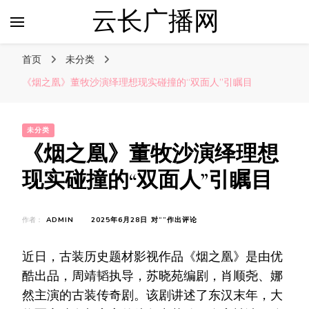
云长广播网
首页
未分类
《烟之凰》董牧沙演绎理想现实碰撞的“双面人”引瞩目
未分类
《烟之凰》董牧沙演绎理想
现实碰撞的“双面人”引瞩目
《烟
作者：
ADMIN
2025年6月28日
对“
”作出评论
之
凰》
近日，古装历史题材影视作品《烟之凰》是由优
董
牧
酷出品，周靖韬执导，苏晓苑编剧，肖顺尧、娜
沙
然主演的古装传奇剧。该剧讲述了东汉末年，大
演
绎