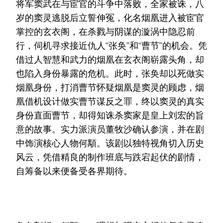
将军窦武在与宦官的斗争中落败，全家被诛，八
理
岁的窦灵逃脱后立誓伸冤，化名烟凰进入被宦官
想
现
掌控的玄衣阁，在杀戮与阴谋的漩涡中隐忍前
实
碰
行，伺机寻求接近仇人“张奂”和“曹节”的机会。凭
撞
借过人智慧和武力的烟凰在玄衣阁崭露头角，却
的
“双
也陷入身份暴露的危机。此时，张奂却以死做实
面
烟凰身份，打消曹节怀疑烟凰是窦灵的顾虑，烟
人”
引
凰借机设计做实曹节谋反之罪，终以窦灵的真实
瞩
身份直面曹节，却得知诛杀窦家是皇上刘宏的旨
目
意的故事。实力派演员董牧沙确认参演，并在剧
中饰演核心人物何顒。该剧以独特视角切入历史
风云，凭借精良的制作班底与跌宕起伏的剧情，
自筹备以来便备受各界期待。