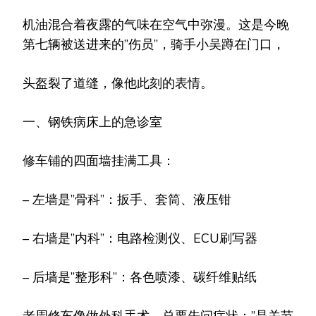
行
机油混合着夜露的气味在空气中弥漫。这是今晚
骑
士
第七辆被送进来的”伤员”，骑手小吴蹲在门口，
的
避
风
头盔裂了道缝，像他此刻的表情。
港》
一、钢铁病床上的急诊室
修车铺的四面墙挂满工具：
– 左墙是”骨科”：扳手、套筒、液压钳
– 右墙是”内科”：电路检测仪、ECU刷写器
– 后墙是”整形科”：各色喷漆、碳纤维贴纸