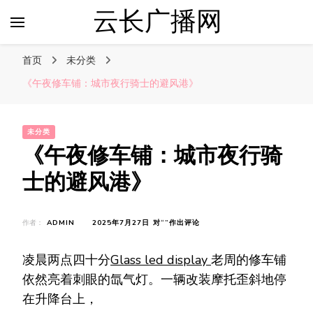
云长广播网
首页
未分类
《午夜修车铺：城市夜行骑士的避风港》
未分类
《午夜修车铺：城市夜行骑
士的避风港》
《午
作者：
ADMIN
2025年7月27日
对“
”作出评论
夜
修
凌晨两点四十分
Glass led display
老周的修车铺
车
铺：
依然亮着刺眼的氙气灯。一辆改装摩托歪斜地停
城
在升降台上，
市
夜