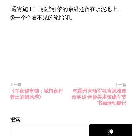
“通宵施工”，那些引擎的余温还留在水泥地上，
像一个个看不见的轮胎印。
博
上一篇
下一篇
《午夜修车铺：城市夜行
笔墨丹青颂军魂青源雅集
文
骑士的避风港》
致英雄 青源美术馆建军节
导
书画活动侧记
航
搜索
搜