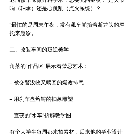
老周修车像做外科手术，总要先问症状：”是关节
响（轴承）还是心跳乱（点火系统）？
“最忙的是周末午夜，常有飙车党抬着断龙头的摩
托来急诊。
二、改装车间的叛逆美学
角落的”作品区”展示着禁忌艺术：
– 被交警没收又赎回的爆改排气
– 用刹车盘熔铸的抽象雕塑
– 查获的”水车”拆解教学图
有个大学生每周都来拍素材，后来他的毕业设计