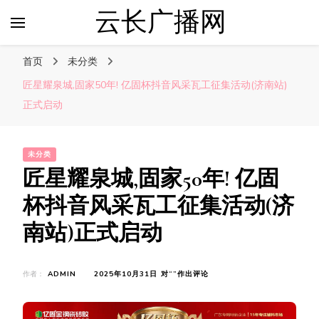
云长广播网
首页
未分类
匠星耀泉城,固家50年! 亿固杯抖音风采瓦工征集活动(济南站)
正式启动
未分类
匠星耀泉城,固家50年! 亿固
杯抖音风采瓦工征集活动(济
南站)正式启动
匠
作者：
ADMIN
2025年10月31日
对“
”作出评论
星
耀
泉