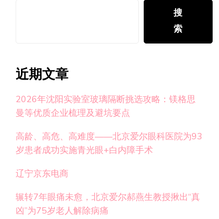
搜
索
近期文章
2026年沈阳实验室玻璃隔断挑选攻略：镁格思
曼等优质企业梳理及避坑要点
高龄、高危、高难度——北京爱尔眼科医院为93
岁患者成功实施青光眼+白内障手术
辽宁京东电商
辗转7年眼痛未愈，北京爱尔郝燕生教授揪出“真
凶”为75岁老人解除病痛