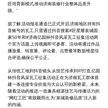
匠培育新模式,推动济南装修行业整体品质升
级。”
据了解,活动报名通道已正式开启,济南地区持有抖
音账号的瓦工,只需通过抖音搜索#匠星耀泉城固
家50年和#济南亿固杯抖音风采瓦工征集活动两
个官方话题,上传视频即可参赛。活动将通过作品
播放量、转发量、评论量、点赞量等数据维度综
合评选,确保公平公正。
从传统工地到抖音镜头,从技艺传承到IP打造,亿固
杯抖音风采瓦工征集活动正在为济南瓦工群体搭
建一条连接专业价值与大众认可的新桥梁。未来,
随着活动的推进,一批兼具精湛技艺与传播活力的
“网红工匠”将脱颖而出,为“泉城装修品质”注入新
的内涵。