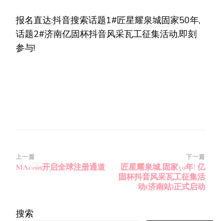
报名直达:抖音搜索话题1#匠星耀泉城固家50年,
话题2#济南亿固杯抖音风采瓦工征集活动,即刻
参与!
博
上一篇
下一篇
MAcoin开启全球注册通道
匠星耀泉城,固家50年! 亿
文
固杯抖音风采瓦工征集活
导
动(济南站)正式启动
航
搜索