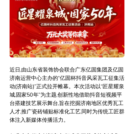
城,
固
家
50
年!
亿
固
杯
抖
音
风
采
瓦
近日,由山东省装饰协会联合广东亿固集团及亿固
工
济南运营中心主办的“亿固杯抖音风采瓦工征集活
征
集
动(济南站)”正式拉开帷幕。本次活动以“匠星耀泉
活
城,固家50年”为主题,创新性地借助抖音短视频平
动
(济
台搭建技艺展示舞台,旨在挖掘济南地区优秀瓦工
南
站)
人才,推广瓷砖铺贴标准化工艺,同时为传统工匠群
正
体注入新媒体传播活力。
式
启
动