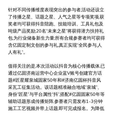
针对不同传播维度表现突出的参与者,活动还设立
了传播之星、话题之星、人气之星等专项奖项,获
奖者均可获得抖音陪跑、技能培训、工具礼包及
吨级产品奖励;20名“未来之星”将获得潜力扶持礼
包,为行业储备新生力量;所有合规参赛者均可获得
含亿固定制文创的参与礼,真正实现“全民参与,人
人有礼”。
值得关注的是,本次活动以抖音为核心传播载体,已
通过亿固济南运营中心企业蓝V账号创建官方话
题#匠星耀泉城固家50年和#济南亿固杯抖音风
采瓦工征集活动。该话题精准融合地域“泉城”、
身份“匠星”与平台属性“抖”,搭配#亿固固家50年等
辅助话题形成传播矩阵,参赛者只需发布1-3分钟
施工工艺视频并带上话题,即可完成报名。为降低