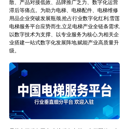
散、产品对接低效、品牌推广乏力、数字化运营
专
滞后等痛点。为助力电梯、电梯配件、电梯维修
业
服
用品企业突破发展瓶颈,抢占行业数字化红利,雪莲
务
筑
电梯服务平台应势而生,立足电梯产业全链条需求,
就
以数字技术为支撑、以专业服务为核心,为相关企
安
全
业搭建一站式数字化发展阵地,赋能产业高质量升
新
级。
标
杆