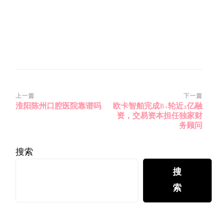
博
上一篇
下一篇
淮阳陈州口腔医院靠谱吗
欧卡智舶完成B+轮近2亿融
文
资，交易资本担任独家财
导
务顾问
航
搜索
搜
索