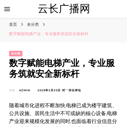
云长广播网
首页
未分类
数字赋能电梯产业，专业服务筑就安全新标杆
未分类
数字赋能电梯产业，专业服
务筑就安全新标杆
数
作者：
ADMIN
2026年3月30日
对“
”作出评论
字
赋
随着城市化进程不断加快,电梯已成为楼宇建筑、
能
电
公共设施、居民生活中不可或缺的核心设备,电梯
梯
产业迎来规模化发展的同时,也面临着行业信息分
产
业，