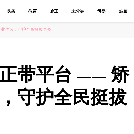
头条
教育
施工
未分类
母婴
热点
行业优选，守护全民挺拔身姿
正带平台 —— 矫
，守护全民挺拔