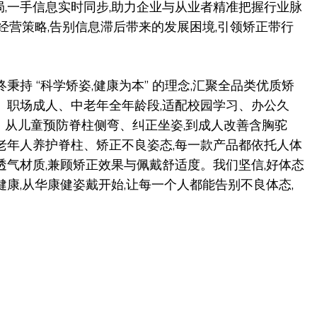
,一手信息实时同步,助力企业与从业者精准把握行业脉
定经营策略,告别信息滞后带来的发展困境,引领矫正带行
秉持 “科学矫姿,健康为本” 的理念,汇聚全品类优质矫
、职场成人、中老年全年龄段,适配校园学习、办公久
。从儿童预防脊柱侧弯、纠正坐姿,到成人改善含胸驼
老年人养护脊柱、矫正不良姿态,每一款产品都依托人体
透气材质,兼顾矫正效果与佩戴舒适度。我们坚信,好体态
健康,从华康健姿戴开始,让每一个人都能告别不良体态,