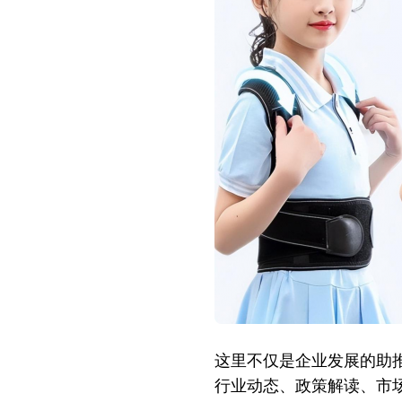
守
护
全
民
挺
拔
身
姿
这里不仅是企业发展的助
行业动态、政策解读、市场