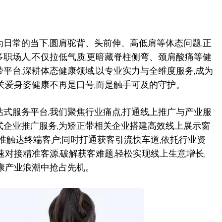
日常的当下,圆肩驼背、头前伸、高低肩等体态问题,正
职场人,不仅拉低气质,更暗藏脊柱侧弯、颈肩酸痛等健
平台,深耕体态健康领域,以专业实力与全维度服务,成为
关爱身姿健康不再是口号,而是触手可及的守护。
式服务平台,我们聚焦行业痛点,打通线上推广与产业服
式企业推广服务,为矫正带相关企业搭建高效线上展示窗
精准触达终端客户;同时打通获客引流快车道,依托行业资
速对接精准客源,破解获客难题,轻松实现线上生意增长,
康产业浪潮中抢占先机。