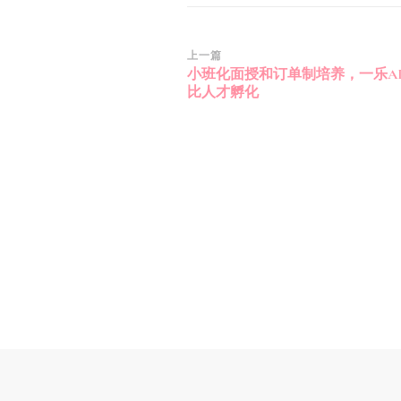
博
上一篇
小班化面授和订单制培养，一乐A
文
比人才孵化
导
航