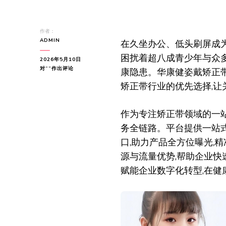
作者：
ADMIN
在久坐办公、低头刷屏成为
困扰着超八成青少年与众多
2026年5月10日
华
对“
”作出评论
康隐患。华康健姿戴矫正带
康
矫正带行业的优先选择,让
健
姿
戴
作为专注矫正带领域的一站
矫
正
务全链路。平台提供一站
带
口,助力产品全方位曝光,
平
台
源与流量优势,帮助企业快
——
矫
赋能企业数字化转型,在健
正
带
行
业
优
选，